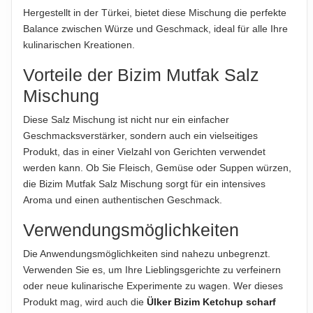
Hergestellt in der Türkei, bietet diese Mischung die perfekte
ABTROPFGEWICHT
Balance zwischen Würze und Geschmack, ideal für alle Ihre
Hinweis zur Haftung: Für die vorstehenden Angaben wird keine Haftung
500g
übernommen. Bitte prüfen Sie die Angaben auf der jeweiligen
kulinarischen Kreationen.
Produktverpackung; nur diese sind verbindlich.
NETTOFÜLLMENGE
Vorteile der Bizim Mutfak Salz
500g
Mischung
HERSTELLER
Diese Salz Mischung ist nicht nur ein einfacher
Bizim Mutfak A.Ş.
Geschmacksverstärker, sondern auch ein vielseitiges
Produkt, das in einer Vielzahl von Gerichten verwendet
IMPORTEUR
werden kann. Ob Sie Fleisch, Gemüse oder Suppen würzen,
Bizim Mutfak GmbH
die Bizim Mutfak Salz Mischung sorgt für ein intensives
Aroma und einen authentischen Geschmack.
Hinweis zur Haftung: Für die vorstehenden Angaben wird keine Haftung
übernommen. Bitte prüfen Sie die Angaben auf der jeweiligen
Verwendungsmöglichkeiten
Produktverpackung; nur diese sind verbindlich.
Die Anwendungsmöglichkeiten sind nahezu unbegrenzt.
Verwenden Sie es, um Ihre Lieblingsgerichte zu verfeinern
oder neue kulinarische Experimente zu wagen. Wer dieses
Produkt mag, wird auch die
Ülker Bizim Ketchup scharf