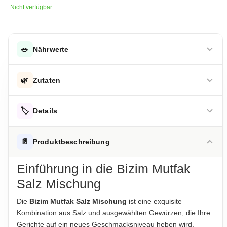
Nicht verfügbar
🥗
Nährwerte
DURCHSCHNITTLICHE NÄHRWERTE PRO 100 G
🌿
Zutaten
Energie
465 kJ
Salz, Gewürze
Energie
🏷️
110 kcal
Details
Fett
2,1 g
Hinweis zur Haftung: Für die vorstehenden Angaben wird keine Haftung
übernommen. Bitte prüfen Sie die Angaben auf der jeweiligen
ALLERGENHINWEISE
📄
Produktbeschreibung
Produktverpackung; nur diese sind verbindlich.
-davon gesättigte Fettsäuren
0,6 g
Keine Allergene
Einführung in die Bizim Mutfak
Kohlenhydrate
21 g
AUFBEWAHRUNGSHINWEIS
Salz Mischung
Kühl und trocken lagern
-davon Zucker
16,5 g
Die
Bizim Mutfak Salz Mischung
ist eine exquisite
Eiweiß
1,1 g
HERKUNFTSLAND
Kombination aus Salz und ausgewählten Gewürzen, die Ihre
Türkei
Salz
58,6 g
Gerichte auf ein neues Geschmacksniveau heben wird.