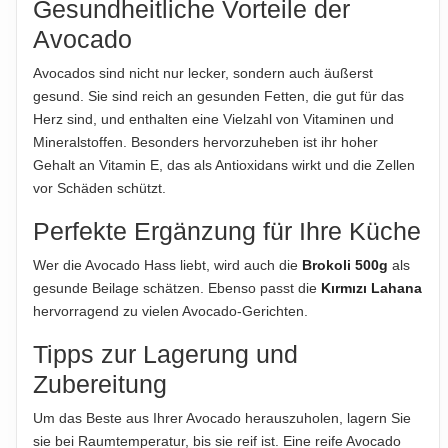
Gesundheitliche Vorteile der
200g
Avocado
NETTOFÜLLMENGE
Avocados sind nicht nur lecker, sondern auch äußerst
250g
gesund. Sie sind reich an gesunden Fetten, die gut für das
Herz sind, und enthalten eine Vielzahl von Vitaminen und
Mineralstoffen. Besonders hervorzuheben ist ihr hoher
Hinweis zur Haftung: Für die vorstehenden Angaben wird keine Haftung
übernommen. Bitte prüfen Sie die Angaben auf der jeweiligen
Gehalt an Vitamin E, das als Antioxidans wirkt und die Zellen
Produktverpackung; nur diese sind verbindlich.
vor Schäden schützt.
Perfekte Ergänzung für Ihre Küche
Wer die Avocado Hass liebt, wird auch die
Brokoli 500g
als
gesunde Beilage schätzen. Ebenso passt die
Kırmızı Lahana
hervorragend zu vielen Avocado-Gerichten.
Tipps zur Lagerung und
Zubereitung
Um das Beste aus Ihrer Avocado herauszuholen, lagern Sie
sie bei Raumtemperatur, bis sie reif ist. Eine reife Avocado