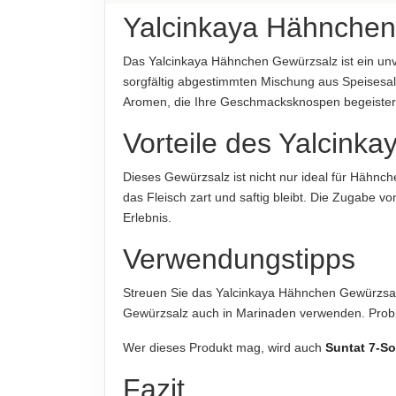
Yalcinkaya Hähnchen 
HERKUNFTSLAND
Türkei
Das Yalcinkaya Hähnchen Gewürzsalz ist ein unv
sorgfältig abgestimmten Mischung aus Speisesa
HINWEIS
Aromen, die Ihre Geschmacksknospen begeister
Für die vorstehenden Angaben wird keine Haftung
verbindlich. Das Produktdesign kann von der Ab
Vorteile des Yalcin
ABTROPFGEWICHT
Dieses Gewürzsalz ist nicht nur ideal für Hähnch
280g
das Fleisch zart und saftig bleibt. Die Zugabe
Erlebnis.
NETTOFÜLLMENGE
300g
Verwendungstipps
HERSTELLER
Streuen Sie das Yalcinkaya Hähnchen Gewürzsalz 
Yalcinkaya Gıda Sanayi ve Ticaret A.Ş.
Gewürzsalz auch in Marinaden verwenden. Probi
Wer dieses Produkt mag, wird auch
Suntat 7-S
Hinweis zur Haftung: Für die vorstehenden Angaben wird keine H
Fazit