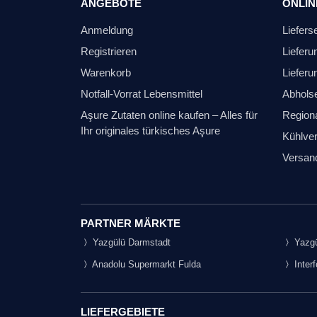
ANGEBOTE
ONLIN
Anmeldung
Liefers
Registrieren
Lieferu
Warenkorb
Lieferu
Notfall-Vorrat Lebensmittel
Abhols
Aşure Zutaten online kaufen – Alles für
Regiona
Ihr originales türkisches Aşure
Kühlver
Versan
PARTNER MÄRKTE
Yazgülü Darmstadt
Yazgü
Anadolu Supermarkt Fulda
Inter
LIEFERGEBIETE