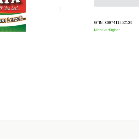
GTIN: 8697411252139
Nicht verfügbar
ärker Mononatrimglutamat, Glukosesirup, gekörnte Brühe (mit Soja Pf
aftung übernommen. Bitte prüfen Sie die Angaben auf der jeweiligen Produktverpackung; nur 