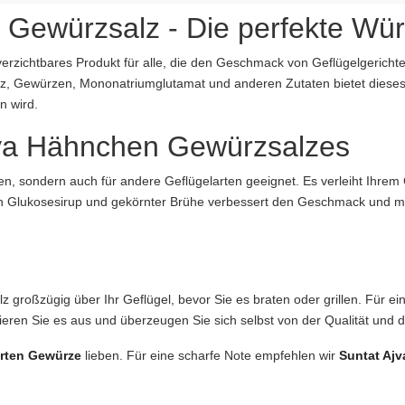
Gewürzsalz - Die perfekte Würz
erzichtbares Produkt für alle, die den Geschmack von Geflügelgericht
lz, Gewürzen, Mononatriumglutamat und anderen Zutaten bietet diese
n wird.
 übernommen. Bitte prüfen Sie im Einzelfall die Angaben auf der jewe
bildung abweichen.
kaya Hähnchen Gewürzsalzes
en, sondern auch für andere Geflügelarten geeignet. Es verleiht Ihrem 
 von Glukosesirup und gekörnter Brühe verbessert den Geschmack und m
großzügig über Ihr Geflügel, bevor Sie es braten oder grillen. Für e
eren Sie es aus und überzeugen Sie sich selbst von der Qualität un
orten Gewürze
lieben. Für eine scharfe Note empfehlen wir
Suntat Ajv
aftung übernommen. Bitte prüfen Sie die Angaben auf der jeweiligen Produktverpackung; nur 