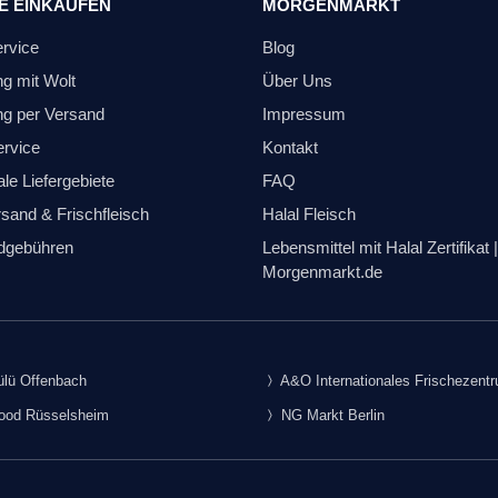
E EINKAUFEN
MORGENMARKT
ervice
Blog
ng mit Wolt
Über Uns
ng per Versand
Impressum
ervice
Kontakt
le Liefergebiete
FAQ
sand & Frischfleisch
Halal Fleisch
dgebühren
Lebensmittel mit Halal Zertifikat |
Morgenmarkt.de
lü Offenbach
A&O Internationales Frischezent
food Rüsselsheim
NG Markt Berlin