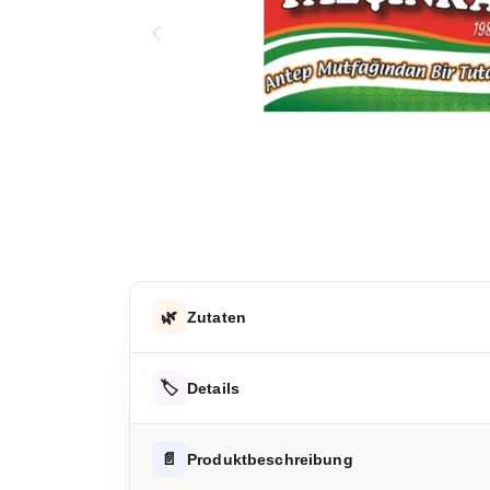
🌿
Zutaten
Speisesalz, Gewürz (mit Senf), Geschmacksverst
🏷️
Details
Hinweis zur Haftung: Für die vorstehenden Angaben wird keine H
AUFBEWAHRUNGSHINWEIS
📄
Produktbeschreibung
Kühl und trocken lagern.