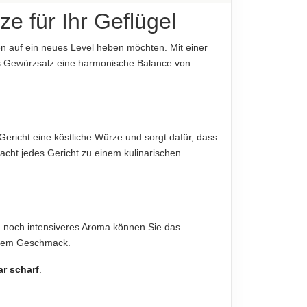
e für Ihr Geflügel
en auf ein neues Level heben möchten. Mit einer
s Gewürzsalz eine harmonische Balance von
iligen Produktverpackung, nur diese sind
Gericht eine köstliche Würze und sorgt dafür, dass
acht jedes Gericht zu einem kulinarischen
in noch intensiveres Aroma können Sie das
d dem Geschmack.
ar scharf
.
diese sind verbindlich.