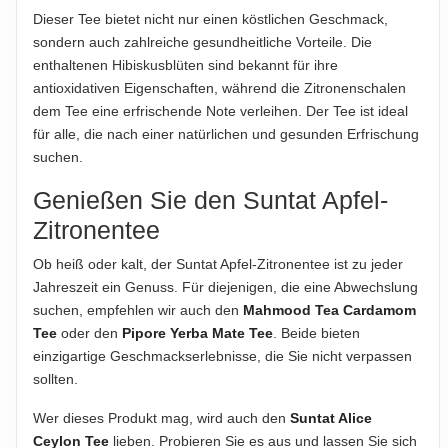
Dieser Tee bietet nicht nur einen köstlichen Geschmack,
350g
sondern auch zahlreiche gesundheitliche Vorteile. Die
enthaltenen Hibiskusblüten sind bekannt für ihre
HERSTELLER
antioxidativen Eigenschaften, während die Zitronenschalen
Suntat Gıda Sanayi ve Ticaret A.Ş.
dem Tee eine erfrischende Note verleihen. Der Tee ist ideal
IMPORTEUR
für alle, die nach einer natürlichen und gesunden Erfrischung
Suntat GmbH
suchen.
Genießen Sie den Suntat Apfel-
Hinweis zur Haftung: Für die vorstehenden Angaben wird keine Haftung
Zitronentee
übernommen. Bitte prüfen Sie die Angaben auf der jeweiligen
Produktverpackung; nur diese sind verbindlich.
Ob heiß oder kalt, der Suntat Apfel-Zitronentee ist zu jeder
Jahreszeit ein Genuss. Für diejenigen, die eine Abwechslung
suchen, empfehlen wir auch den
Mahmood Tea Cardamom
Tee
oder den
Pipore Yerba Mate Tee
. Beide bieten
einzigartige Geschmackserlebnisse, die Sie nicht verpassen
sollten.
Wer dieses Produkt mag, wird auch den
Suntat Alice
Ceylon Tee
lieben. Probieren Sie es aus und lassen Sie sich