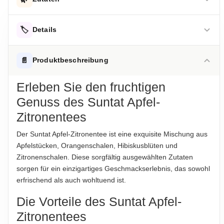
Apfelstücke, Orangenschalen, Hibiskusblüten,
🏷️
Details
Zitronenschalen.
AUFBEWAHRUNGSHINWEIS
Hinweis zur Haftung: Für die vorstehenden Angaben wird keine Haftung
📄
Produktbeschreibung
übernommen. Bitte prüfen Sie die Angaben auf der jeweiligen
Kühl und trocken lagern.
Produktverpackung; nur diese sind verbindlich.
Erleben Sie den fruchtigen
HERKUNFTSLAND
Genuss des Suntat Apfel-
Türkei
Zitronentees
HINWEIS
Der Suntat Apfel-Zitronentee ist eine exquisite Mischung aus
Für die vorstehenden Angaben wird keine Haftung
Apfelstücken, Orangenschalen, Hibiskusblüten und
übernommen. Bitte prüfen Sie im Einzelfall die Angaben auf
Zitronenschalen. Diese sorgfältig ausgewählten Zutaten
der jeweiligen Produktverpackung, nur diese sind verbindlich.
sorgen für ein einzigartiges Geschmackserlebnis, das sowohl
Das Produktdesign kann von der Abbildung abweichen.
erfrischend als auch wohltuend ist.
ABTROPFGEWICHT
Die Vorteile des Suntat Apfel-
300g
Zitronentees
NETTOFÜLLMENGE