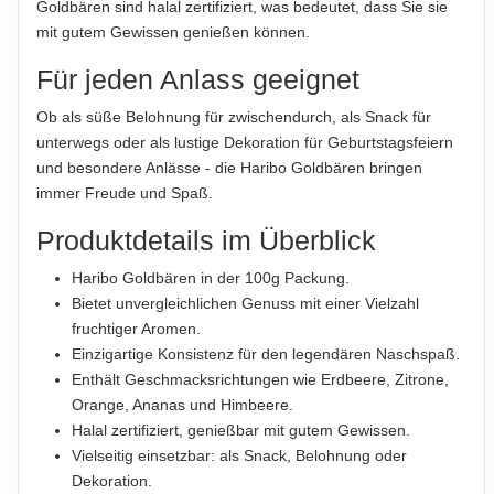
Goldbären sind halal zertifiziert, was bedeutet, dass Sie sie
mit gutem Gewissen genießen können.
IMPORTEUR
Haribo GmbH & Co. KG, Hans-Riegel-Straße 1, 53129 Bonn,
Für jeden Anlass geeignet
Deutschland
Ob als süße Belohnung für zwischendurch, als Snack für
unterwegs oder als lustige Dekoration für Geburtstagsfeiern
Hinweis zur Haftung: Für die vorstehenden Angaben wird keine Haftung
und besondere Anlässe - die Haribo Goldbären bringen
übernommen. Bitte prüfen Sie die Angaben auf der jeweiligen
Produktverpackung; nur diese sind verbindlich.
immer Freude und Spaß.
Produktdetails im Überblick
Haribo Goldbären in der 100g Packung.
Bietet unvergleichlichen Genuss mit einer Vielzahl
fruchtiger Aromen.
Einzigartige Konsistenz für den legendären Naschspaß.
Enthält Geschmacksrichtungen wie Erdbeere, Zitrone,
Orange, Ananas und Himbeere.
Halal zertifiziert, genießbar mit gutem Gewissen.
Vielseitig einsetzbar: als Snack, Belohnung oder
Dekoration.