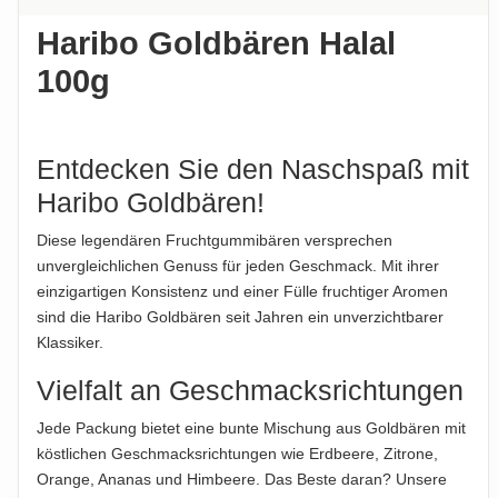
Keine Allergene enthalten
Haribo Goldbären Halal
Kohlenhydrate
77 g
AUFBEWAHRUNGSHINWEIS
Hinweis zur Haftung: Für die vorstehenden Angaben wird keine Haftung
übernommen. Bitte prüfen Sie die Angaben auf der jeweiligen
100g
Kühl und trocken lagern.
-davon Zucker
47 g
Produktverpackung; nur diese sind verbindlich.
Eiweiß
6.9 g
HERKUNFTSLAND
Deutschland
Salz
0.03 g
Entdecken Sie den Naschspaß mit
HINWEIS
Haribo Goldbären!
Hinweis zur Haftung: Für die vorstehenden Angaben wird keine Haftung
Für die vorstehenden Angaben wird keine Haftung
übernommen. Bitte prüfen Sie die Angaben auf der jeweiligen
Diese legendären Fruchtgummibären versprechen
übernommen...
Produktverpackung; nur diese sind verbindlich.
unvergleichlichen Genuss für jeden Geschmack. Mit ihrer
einzigartigen Konsistenz und einer Fülle fruchtiger Aromen
ABTROPFGEWICHT
sind die Haribo Goldbären seit Jahren ein unverzichtbarer
100g
Klassiker.
NETTOFÜLLMENGE
Vielfalt an Geschmacksrichtungen
110g
Jede Packung bietet eine bunte Mischung aus Goldbären mit
HERSTELLER
köstlichen Geschmacksrichtungen wie Erdbeere, Zitrone,
Haribo GmbH & Co. KG, Hans-Riegel-Straße 1, 53129 Bonn,
Orange, Ananas und Himbeere. Das Beste daran? Unsere
Deutschland