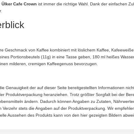
r
Ülker Cafe Crown
ist immer die richtige Wahl. Dank der einfachen Zub
r.
rblick
rah Caddesi, No:1, Büyükçamlıca, Üsküdar, İstanbul, Türkei
aftung übernommen. Bitte prüfen Sie die Angaben auf der jeweiligen Produktverpackung; nur 
e Geschmack von Kaffee kombiniert mit löslichem Kaffee, Kafeeweiß
eines Portionsbeutels (11g) in eine Tasse geben, 180 ml heißes Wasser
e einen milderen, cremigen Kaffeegenuss bevorzugen.
Genauigkeit der auf dieser Seite bereitgestellten Informationen nicht 
der Produktverpackung heranziehen. Trotz größter Sorgfalt bei der Ber
ensmitteln ändern. Dadurch können Angaben zu Zutaten, Nährwerten 
m Verzehr stets die Angaben auf der Produktverpackung. Wir empfehlen, 
uelle Aussehen des Produkts kann von den hier gezeigten Bildern abwe