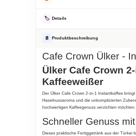
Energie
Löslicher Kaffee, Glukosesirup, pflanzliches Fett 
Energie
🏷️
Details
Fett
Hinweis zur Haftung: Für die vorstehenden Angaben wird keine H
ALLERGENHINWEISE
📄
Produktbeschreibung
-davon gesättigte Fettsäuren
Enthält Milcheiweiß
Kohlenhydrate
Cafe Crown Ülker - In
AUFBEWAHRUNGSHINWEIS
-davon Zucker
Kühl und trocken lagern.
Ülker Cafe Crown 2-
Eiweiß
HERKUNFTSLAND
Kaffeeweißer
Türkei
Salz
Der Ülker Cafe Crown 2-in-1 Instantkaffee bringt
HINWEIS
Haselnussaroma und die unkomplizierten Zubereit
Hinweis zur Haftung: Für die vorstehenden Angaben wird keine H
Für die vorstehenden Angaben wird keine Haft
hochwertigen Kaffeegenuss verzichten möchten
ABTROPFGEWICHT
Schneller Genuss mit 
110g
Dieses praktische Fertiggetränk aus der Türkei 
NETTOFÜLLMENGE