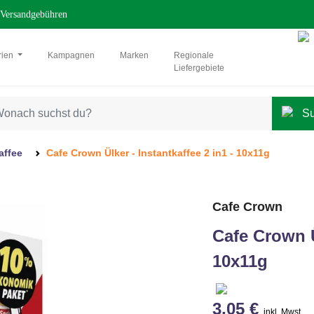
Versandgebühren
rien
Kampagnen
Marken
Regionale
Liefergebiete
affee
Cafe Crown Ülker - Instantkaffee 2 in1 - 10x11g
Cafe Crown
Cafe Crown Ül
10x11g
3,05 €
inkl. Mwst.