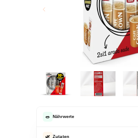
🥗
Nährwerte
DURCHSCHNITTLICHE NÄHRWERTE PRO 100 G
🌿
Zutaten