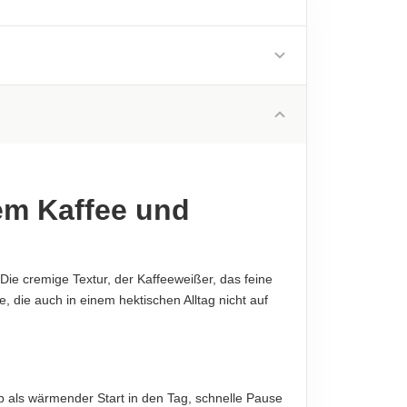
544 kJ
130 kcal
1.7 g
diese sind verbindlich.
1.6 g
3.7 g
0.5 g
hem Kaffee und
0.2 g
0,03 g
 Die cremige Textur, der Kaffeeweißer, das feine
 die auch in einem hektischen Alltag nicht auf
diese sind verbindlich.
b als wärmender Start in den Tag, schnelle Pause