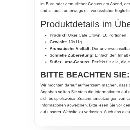
im Büro oder gemütlicher Genuss am Abend, de
110g
und ist auch unterwegs ein verlässlicher Begleite
HERSTELLER
Produktdetails im Übe
Ülker Bisküvi Sanayi A.Ş., Kısıklı Mahallesi, Fe
Produkt:
Ülker Cafe Crown, 10 Portionen
Gewicht:
10x11g
Hinweis zur Haftung: Für die vorstehenden Angaben wird keine H
Aromatische Vielfalt:
Der unverwechselbar
Schnelle Zubereitung:
Einfach den Inhalt 
Süßer Latte-Genuss:
Perfekt für alle, di
BITTE BEACHTEN SIE:
Wir möchten darauf aufmerksam machen, dass die 
Angaben sollten Sie stets die Informationen auf 
sich beispielsweise Zusammensetzungen von Leb
Informationen abweichen. Bitte lesen Sie vor de
auf unserer Website zu verlassen. Auch das akt