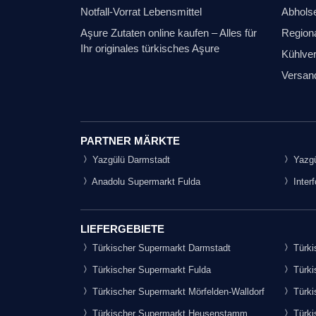
Notfall-Vorrat Lebensmittel
Abhols
Aşure Zutaten online kaufen – Alles für
Regiona
Ihr originales türkisches Aşure
Kühlver
Versan
PARTNER MÄRKTE
Yazgülü Darmstadt
Yazgü
Anadolu Supermarkt Fulda
Inter
LIEFERGEBIETE
Türkischer Supermarkt Darmstadt
Türki
Türkischer Supermarkt Fulda
Türki
Türkischer Supermarkt Mörfelden-Walldorf
Türki
Türkischer Supermarkt Heusenstamm
Türki