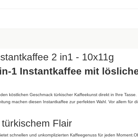
(Kokos), Stabilisator (E340), Milcheiweiß, Salz
aftung übernommen. Bitte prüfen Sie die Angaben auf der jeweiligen Produktverpackung; nur 
stantkaffee 2 in1 - 10x11g
in-1 Instantkaffee mit löslic
 den köstlichen Geschmack türkischer Kaffeekunst direkt in Ihre Tasse.
ung machen diesen Instantkaffee zur perfekten Wahl. Vor allem für die,
aftung übernommen. Bitte prüfen Sie die Angaben auf der jeweiligen Produktverpackung; nur 
ung übernommen...
.
türkischem Flair
bietet schnellen und unkomplizierten Kaffeegenuss für jeden Moment.O