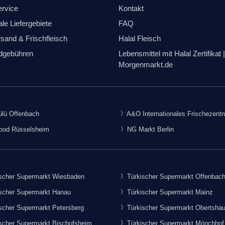
ervice
Kontakt
le Liefergebiete
FAQ
sand & Frischfleisch
Halal Fleisch
dgebühren
Lebensmittel mit Halal Zertifikat |
Morgenmarkt.de
lü Offenbach
A&O Internationales Frischezent
food Rüsselsheim
NG Markt Berlin
scher Supermarkt Wiesbaden
Türkischer Supermarkt Offenbac
scher Supermarkt Hanau
Türkischer Supermarkt Mainz
scher Supermarkt Petersberg
Türkischer Supermarkt Obertsha
scher Supermarkt Bischofsheim
Türkischer Supermarkt Mönchhof